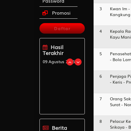
Password
3
Kwan Im -
Promosi
Kangkung 
Daftar
4
Kepala Ra
Kayu Manis
Hasil
Terakhir
5
Penasehat
- Bola La
09 Agustus 2026
OREGON09
6
Penjaga Pi
1730
- Keris - 
OREGON12
3787
7
Orang Sak
OCEANIA
5809
Surat - N
BENIN
7108
8
Pelacur Ke
Berita
Srikaya - 