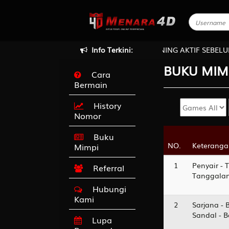
TANG DI MENARA4D, SELALU CHECK REKENING AKTIF SEBELUM
Info Terkini:
BUKU
MIM
Cara
Bermain
History
Nomor
Buku
NO.
NO.
Keteranga
Keteranga
Mimpi
1
Penyair - 
Referral
Tanggalan
Hubungi
Kami
2
Sarjana - 
Sandal - 
Lupa