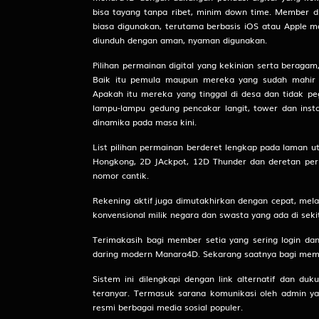
bisa tayang tanpa ribet, minim down time. Member 
biasa digunakan, terutama berbasis iOS atau Apple m
15
Pendeta W
diunduh dengan aman, nyaman digunakan.
Manggis -
Pilihan permainan digital yang kekinian serta ber
Baik itu pemula maupun mereka yang sudah mahir d
Apakah itu mereka yang tinggal di desa dan tidak pe
16
Orang Bon
lampu-lampu gedung pencakar langit, tower dan ins
Anggur - B
dinamika pada masa kini.
List pilihan permainan berderet lengkap pada laman ut
17
Penolong -
Hongkong, 2D JAckpot, 12D Thunder dan deretan per
nomor cantik.
Rekening aktif juga dimutakhirkan dengan cepat, melal
18
Putri Raja
konvensional milik negara dan swasta yang ada di seki
Engsel - D
Terimakasih bagi member setia yang sering login d
daring modern Manara4D. Sekarang saatnya bagi mem
19
Kekasih - 
Bemo - N
Sistem ini dilengkapi dengan link alternatif dan 
teranyar. Termasuk sarana komunikasi oleh admin yan
resmi berbagai media sosial populer.
20
Pahlawan -