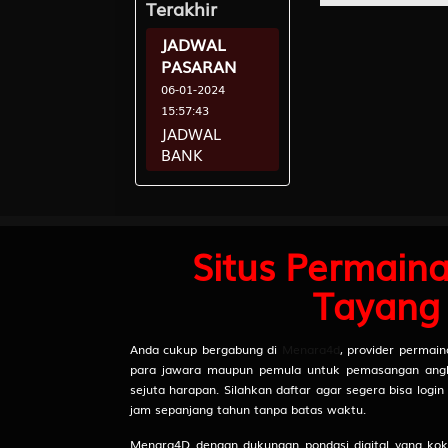
Terakhir
JADWAL
9
Istri Sejati
Mobil - Se
PASARAN
06-01-2024
15:57:43
10
Peti Mati 
JADWAL
Arjuna da
BANK
OFFLINE
11
Raja - Nag
07-11-2023
Samiaji
20:23:07
Situs Permain
12
Wanita Can
Tayang
Bubuk - O
Anda cukup bergabung di
Menara4d
, provider permain
13
Ahli Nujum
para jawara maupun pemula untuk pemasangan angka j
Abiyasa
sejuta harapan. Silahkan daftar agar segera bisa log
jam sepanjang tahun tanpa batas waktu.
14
Orang Buta
Menara4D dengan dukungan pondasi digital yang koko
Destarata