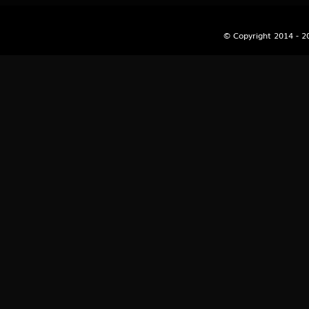
Sabuk - W
© Copyright 2014 - 
21
Jejaka Tua
Lesmana 
22
Janda Muda
Grendel -
23
Berandal - 
Citraksa
24
Pengembar
- Tas - Ra
25
Nenek Moy
Sikat - T