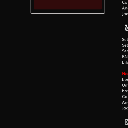
Co
An
Ja
Set
Se
Se
BN
bil
No
be
Un
bo
Co
An
Ja