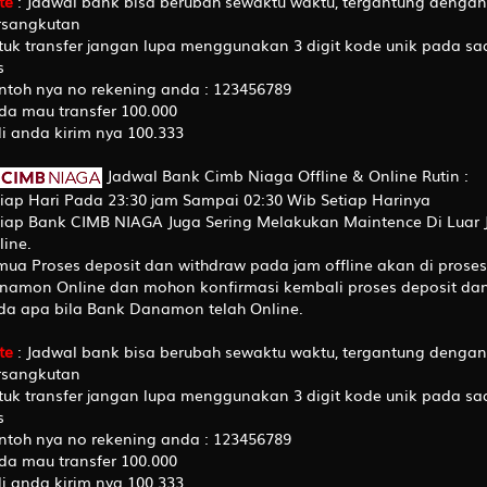
te
: Jadwal bank bisa berubah sewaktu waktu, tergantung denga
rsangkutan
tuk transfer jangan lupa menggunakan 3 digit kode unik pada saa
s
ntoh nya no rekening anda : 123456789
da mau transfer 100.000
di anda kirim nya 100.333
Jadwal Bank Cimb Niaga Offline & Online Rutin :
tiap Hari Pada 23:30 jam Sampai 02:30 Wib Setiap Harinya
tiap Bank CIMB NIAGA Juga Sering Melakukan Maintence Di Luar
line.
mua Proses deposit dan withdraw pada jam offline akan di proses
namon Online dan mohon konfirmasi kembali proses deposit da
da apa bila Bank Danamon telah Online.
te
: Jadwal bank bisa berubah sewaktu waktu, tergantung denga
rsangkutan
tuk transfer jangan lupa menggunakan 3 digit kode unik pada saa
s
ntoh nya no rekening anda : 123456789
da mau transfer 100.000
di anda kirim nya 100.333