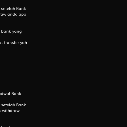
 setelah Bank
draw anda apa
n bank yang
t transfer yah
adwal Bank
 setelah Bank
n withdraw