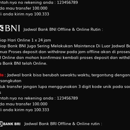
ntoh nya no rekening anda : 123456789
da mau transfer 100.000
di anda kirim nya 100.333
Jadwal Bank BNI Offline & Online Rutin :
iap Hari Online 1 x 24 jam
tiap Bank BNI Juga Sering Melakukan Maintence Di Luar Jadwal Ba
mua Proses deposit dan withdraw pada jam offline akan di proses
I Online dan mohon konfirmasi kembali proses deposit dan with
a Bank BNI telah Online.
te
: Jadwal bank bisa berubah sewaktu waktu, tergantung denga
rsangkutan
tuk transfer jangan lupa menggunakan 3 digit kode unik pada saa
s
ntoh nya no rekening anda : 123456789
da mau transfer 100.000
di anda kirim nya 100.333
Jadwal Bank BRI Offline & Online rutin :