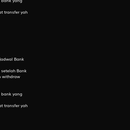
n bank yang
t transfer yah
 Jadwal Bank
 setelah Bank
n withdraw
n bank yang
t transfer yah