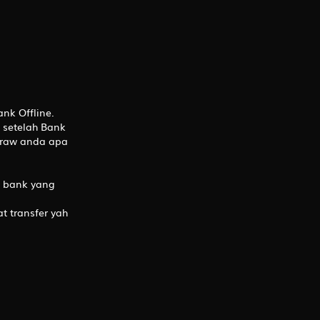
nk Offline.
 setelah Bank
draw anda apa
n bank yang
t transfer yah