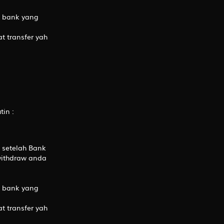
n bank yang
t transfer yah
in :
 setelah Bank
withdraw anda
n bank yang
t transfer yah