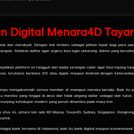
an Digital Menara4D Taya
unik dan merakyat. Dengan link terbaru sebagai pilihan tepat bagi para 
a harapan. Silahkan daftar agar segera bisa login sekarang. Admin yang bers
adikan platform ini tangguh dari badai serangan cyber agar bisa tayang t
kan, terutama berbasis iOS atau Apple maupun Android dengan ketersediaa
, mampu mengakomodir semua member di manapun mereka berada. Baik itu 
tu mereka yang tinggal di desa dan tidak pegang dollar sebagai alat tuk
 penunjang kehidupan modern yang penuh dinamika pada masa kini.
a situs ini, antara lain ada 4D Macau, Texas4D, Sydney, Singapore, Hongko
cantik.
rbagai bank ternama di Indonesia, baik itu bank digital maupun konvensional 