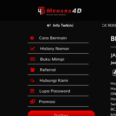
SELAMAT DATANG DI MENARA4D, SELALU CHECK REKENING 
Info Terkini:
B
Cara Bermain
History Nomor
J
Buku Mimpi
Ja
Referral
Hubungi Kami
Har
Har
Lupa Password
ON
Ha
Promosi
Se
BC
bil
Daftar