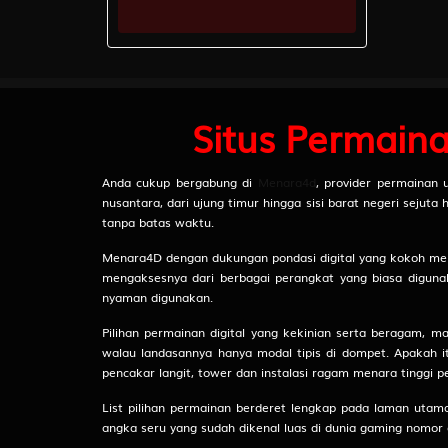
Situs Permain
Anda cukup bergabung di
Menara4d
, provider permainan 
nusantara, dari ujung timur hingga sisi barat negeri sejut
tanpa batas waktu.
Menara4D dengan dukungan pondasi digital yang kokoh menj
mengaksesnya dari berbagai perangkat yang biasa diguna
nyaman digunakan.
Pilihan permainan digital yang kekinian serta beragam
walau landasannya hanya modal tipis di dompet. Apakah i
pencakar langit, tower dan instalasi ragam menara tinggi
List pilihan permainan berderet lengkap pada laman utam
angka seru yang sudah dikenal luas di dunia gaming nomor 