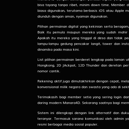
bisa tayang tanpa ribet, minim down time. Member 
biasa digunakan, terutama berbasis iOS atau Apple m
diunduh dengan aman, nyaman digunakan.
Pilihan permainan digital yang kekinian serta ber
Baik itu pemula maupun mereka yang sudah mahir d
Apakah itu mereka yang tinggal di desa dan tidak pe
lampu-lampu gedung pencakar langit, tower dan ins
dinamika pada masa kini.
List pilihan permainan berderet lengkap pada laman ut
Hongkong, 2D JAckpot, 12D Thunder dan deretan per
nomor cantik.
Rekening aktif juga dimutakhirkan dengan cepat, melal
konvensional milik negara dan swasta yang ada di seki
Terimakasih bagi member setia yang sering login d
daring modern Manara4D. Sekarang saatnya bagi mem
Sistem ini dilengkapi dengan link alternatif dan 
teranyar. Termasuk sarana komunikasi oleh admin yan
resmi berbagai media sosial populer.